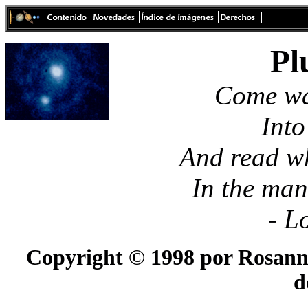
Pl
Come wan
Into
And read wh
In the man
- L
Copyright © 1998 por Rosanna
d