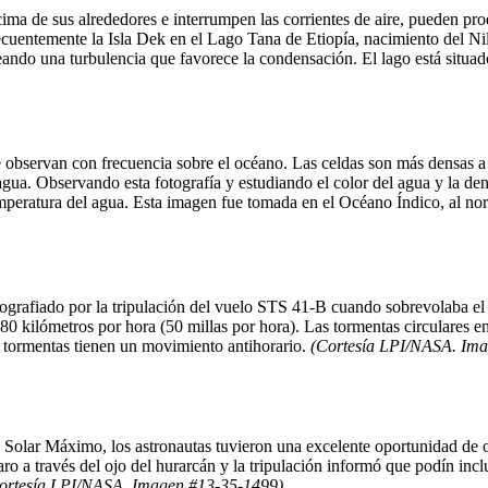
encima de sus alrededores e interrumpen las corrientes de aire, pueden pr
ecuentemente la Isla Dek en el Lago Tana de Etiopía, nacimiento del Ni
 creando una turbulencia que favorece la condensación. El lago está situa
 observan con frecuencia sobre el océano. Las celdas son más densas a 
agua. Observando esta fotografía y estudiando el color del agua y la de
mperatura del agua. Esta imagen fue tomada en el Océano Índico, al nor
tografiado por la tripulación del vuelo STS 41-B cuando sobrevolaba el h
 80 kilómetros por hora (50 millas por hora). Las tormentas circulares 
as tormentas tienen un movimiento antihorario.
(Cortesía LPI/NASA. Ima
e Solar Máximo, los astronautas tuvieron una excelente oportunidad de 
aro a través del ojo del hurarcán y la tripulación informó que podín inc
ortesía LPI/NASA. Imagen #13-35-1499)