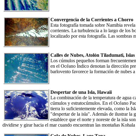
Convergencia de la Corrientes a Chorro
Esta fotografía tomada sobre Namibia revela 
corrientes. La turbulencia a lo largo de los b
localizado por esta fotografía. Las sombras 
Calles de Nubes, Atolón Tiladumati, Isla
Los cúmulos pequeños forman frecuentemente en
en el Océano Índico denotan la dirección predo
barlovento favorece la formación de nubes a 
Despertar de una Isla, Hawaii
La combinación de la temperatura de agua cal
cúmulos y estratocúmulos. En el Océano Pacíf
tierra lo suficientemente elevada, como la Is
"despertar de la isla". Además de ilustrar la
establece que el norte y noreste de la isla s
dividirse y girar hacia el mar cuando encuentran las montañas Koha
Cola de Nubes, Lago Tana