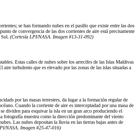
rientes; se han formando nubes en el pasillo que existe entre las dos
l punto de convergencia de las dos corrientes de aire está precisamente
l Sol.
(Cortesía LPI/NASA. Imagen #13-31-092)
ables. Estas calles de nubes sobre los arrecifes de las Islas Maldivas
l aire turbulento que es elevado por las zonas de las islas situadas a
idads por las masas terrestres, da lugar a la formación regular de
océano. Cuando la corriente de aire es interceptadad por una masa de
 se dividen para esquivar la isla en un gran arco produciendo el
 la fotografía muestra como la dirección predominante del viento
ubes. Las nubes depositan la lluvia en las tierras bajas antes de
LPI/NASA. Imagen #25-47-016)