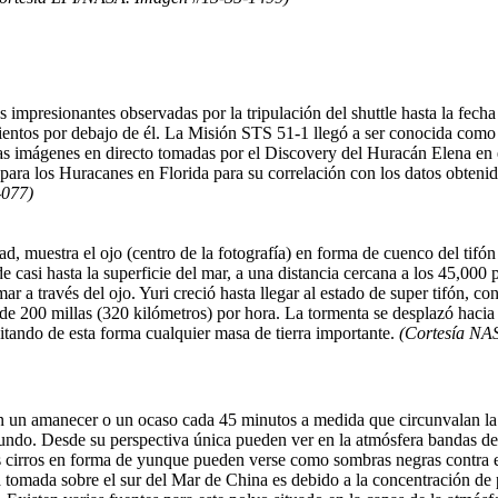
s impresionantes observadas por la tripulación del shuttle hasta la fec
vientos por debajo de él. La Misión STS 51-1 llegó a ser conocida como
 Las imágenes en directo tomadas por el Discovery del Huracán Elena en
ara los Huracanes en Florida para su correlación con los datos obtenido
-077)
ad, muestra el ojo (centro de la fotografía) en forma de cuenco del tifón
 casi hasta la superficie del mar, a una distancia cercana a los 45,000 p
ar a través del ojo. Yuri creció hasta llegar al estado de super tifón, 
e 200 millas (320 kilómetros) por hora. La tormenta se desplazó hacia el 
vitando de esta forma cualquier masa de tierra importante.
(Cortesía NA
en un amanecer o un ocaso cada 45 minutos a medida que circunvalan la 
egundo. Desde su perspectiva única pueden ver en la atmósfera bandas d
s cirros en forma de yunque pueden verse como sombras negras contra el 
a tomada sobre el sur del Mar de China es debido a la concentración de p