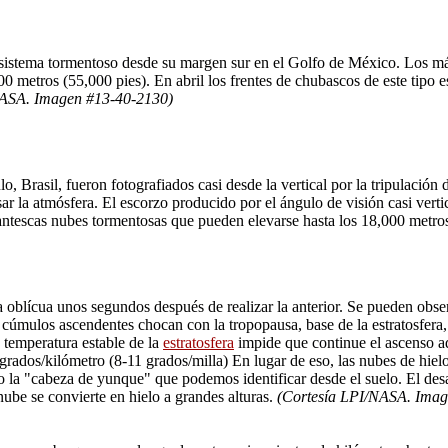
e sistema tormentoso desde su margen sur en el Golfo de México. Los má
0 metros (55,000 pies). En abril los frentes de chubascos de este tipo e
NASA. Imagen #13-40-2130)
 Brasil, fueron fotografiados casi desde la vertical por la tripulación
sar la atmósfera. El escorzo producido por el ángulo de visión casi vert
gantescas nubes tormentosas que pueden elevarse hasta los 18,000 metros
a oblícua unos segundos después de realizar la anterior. Se pueden obs
cúmulos ascendentes chocan con la tropopausa, base de la estratosfera,
 temperatura estable de la
estratosfera
impide que continue el ascenso ad
grados/kilómetro (8-11 grados/milla) En lugar de eso, las nubes de hiel
o la "cabeza de yunque" que podemos identificar desde el suelo. El desa
nube se convierte en hielo a grandes alturas.
(Cortesía LPI/NASA. Imag