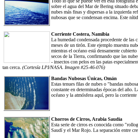
Todo lo que se puede ver en esta fotografía 
sobre el agua del Mar de Bering situado deb
nubes más finas y dispersas a la izquierda re
nubosas que se condensan encima. Este nítid
Corriente Costera, Namibia
La humedad condensada procedente de las co
meses de un tirón. Este ejemplo muestra nubes 
mientras el océano está densamente cubierto 
secos de la Tierra, confirmando que las nube
- insectos con pelos en las patas especialme
tan cerca.
(Cortesía LPI/NASA. Imagen #25-46-076)
Bandas Nubosas Únicas, Omán
Estas tenues filas de nubes o "bandas nubosa
constante en determinadas épocas del año. La
océano y la atmósfera aquí, pero la corriente
Chorros de Cirros, Arabia Saudía
Esta serie de cirros es conocida como "rollog
Saudí y el Mar Rojo. La separación entre cre