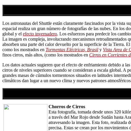
Los astronautas del Shuttle están claramente fascinados por la vista su
espacial realiza un gran número de fotografías de las nubes. En los d
global y el
efecto invernadero
. Los esfuerzos para predecir los cambio
La imagen es compleja, involucrando mecanismos retroalimentados que 
absorben una parte del calor devuelto por la superficie de la Tierra. El
como los mostrados en
Tormentas Eléctricas, Brasil
y
Vista Area de
finos cirros, más altos, (como los mostrados en
Cirros en Corrientes 
Los datos actuales sugieren que el efecto de enfriamiento debido a la
cirros de niveles superiores cuando se consideran a escala global. A 
grandes masas de cúmulos tormentosos situados en latitudes intermedi
climáticos dan lugar a un nuevo clima y nuevos patrones atmosféricos
Chorros de Cirros
Esta fotografía, tomada desde unos 320 kilóm
a través del Mar Rojo desde Sudán hasta Ara
atravesando la imagen. Esta foto, realizada
precisa. Estas se crean por los movimientos d