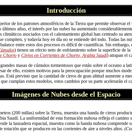
Introducción
perior de los patrones atmosféricos de la Tierra que permite observar el 
os últimos añso, el interés por las nubes ha aumentado considerablement
s climáticos asociados con el calentamiento global han centrado su ate
compiten, y todavía hoy en día no se entiende del todo. Todas las nub
 balance entre estos dos procesos es difícil de cuantificar. Sin embargo,
 Cúmulos
) tienen un efecto neto de enfriamiento sobre la superficie de la T
de Chorro
y
Cirros en Corrientes de Chorro, Arabia Saudí
) atrapan el c
s grandes masas de cúmulos tormentosos que están sobre el oceano a lati
pesar de ello, existen motivos para la preocupación porque muchos mode
as. Está previsto que la cantidad de cirros de gran altitud aumente a 
 que cumplan estos modelos, estos cambios por su parte acelerarán el c
Imágenes de Nubes desde el Espacio
etros (200 millas) sobre la Tierra, muestra una banda de cirros produci
bia Saudí. La uniformidad de esta formación nubosa refleja el camino s
 desde la lanzadera espacial, muestra como la banda nubosa comprende u
e rotación que se producen en las corrientes de aire a niveles altos.
(Co