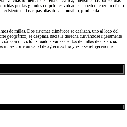
era. Muchas tormentas de arena en África, intensificadas por sequías
oducidas por las grandes erupciones volcánicas pueden tener un efecto
n existente en las capas altas de la atmósfera, producida
entos de millas. Dos sistemas climáticos se deslizan, uno al lado del
 (norte geográfico) se desplaza hacia la derecha curvándose ligeramente
nción con un ciclón situado a varias cientos de millas de distancia.
las nubes corre un canal de agua más fría y esto se refleja encima