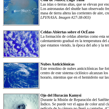
Las islas o tierras altas, que se elevan por 
Los astronautas del shuttle han observado fr
masa de tierra altera las corrientes de aire,
LPI/NASA. Imagen #27-38-003)
Celdas Abiertas sobre el OcÉano
La formación de celdas abiertas como esta se
calentamiento gradual en la temperatura del 
que estamos viendo, la época del año y la te
Nubes Anticiclónicas
Este remolino de nubes anticiclónicas fue fo
centro de este sistema ciclónico alcanzan los
horario, mientras que en el hemisferio sur l
Ojo del Huracán Kamysi
Durante la Misión de Reparación del Satélit
Índico. Se puede ver el agua de color azul cl
película de la cámara no llegó a captarlas.
(C