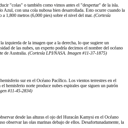
oducir "colas" o también como vimos antes el "despertar" de la isla.
lo Azul, con una cola nubosa bien desarrollada. Esto ocurre cuando la
do a 1,800 metros (6,000 pies) sobre el nivel del mar.
(Cortesía
la izquierda de la imagen que a la derecha, lo que sugiere un
nsidad de las nubes, un experto podría decirnos el nombre del océano
te de Australia.
(Cortesía LPI/NASA. Imagen #11-37-1875)
emisferio sur en el Océano Pacífico. Los vientos terrestres en el
en el hemisferio norte produce nubes espirales que siguen un patrón
gen #11-45-2834)
observar desde las alturas el ojo del Huracán Kamysi en el Océano
luso observar las olas marinas debajo de ellos. Desafortunadamente, la