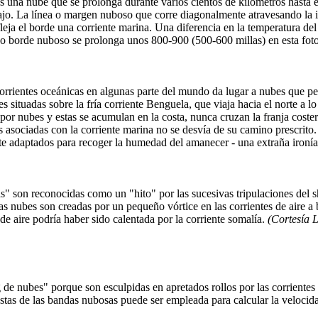
es una nube que se prolonga durante varios cientos de kilómetros hasta 
ajo. La línea o margen nuboso que corre diagonalmente atravesando la
fleja el borde una corriente marina. Una diferencia en la temperatura del
o borde nuboso se prolonga unos 800-900 (500-600 millas) en esta fot
rrientes oceánicas en algunas parte del mundo da lugar a nubes que pe
situadas sobre la fría corriente Benguela, que viaja hacia el norte a lo 
por nubes y estas se acumulan en la costa, nunca cruzan la franja coster
s asociadas con la corriente marina no se desvía de su camino prescrito.
nte adaptados para recoger la humedad del amanecer - una extraña ironí
s" son reconocidas como un "hito" por las sucesivas tripulaciones del 
s nubes son creadas por un pequeño vórtice en las corrientes de aire a 
 de aire podría haber sido calentada por la corriente somalía.
(Cortesía 
 de nubes" porque son esculpidas en apretados rollos por las corrientes 
stas de las bandas nubosas puede ser empleada para calcular la velocida