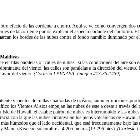
otro efecto de las corriente a chorro. Aqui se ve como convergen dos cor
ordes de la corriente podría explicar el aspecto cortante del contorno. E
marcan los bordes de las nubes contra el fondo namibio iluminado por e
s Maldivas
 filas paralelas o "calles de nubes" si las condiciones del aire son est
minante del viento, las calles son paralelas a la dirección del viento. E
favor del viento.
(Cortesía LPI/NASA. Imagen #13-35-1459)
iente y cientos de millas cuadradas de océano, sin interrupciones produc
ico los Vientos Alisios empujan las nubes de este a oeste a través del 
la Bid de Hawaii, el estable patrón de nubes es interrumpido y las nubes
 gracia con la que las nubes circunvalan los picos volcánicos de Hawaii,
on más húmedos que el lado occidental, que está frecuentemente bajo las n
la y Mauna Kea con su cumbre a 4,205 metros (13,796 pies).
(Cortesía 