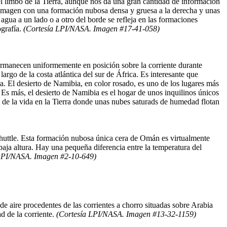
el limbo de la Tierra, aunque nos da una gran cantidad de información
 imagen con una formación nubosa densa y gruesa a la derecha y unas
 agua a un lado o a otro del borde se refleja en las formaciones
ografía.
(Cortesía LPI/NASA. Imagen #17-41-058)
rmanecen uniformemente en posición sobre la corriente durante
largo de la costa atlántica del sur de África. Es interesante que
a. El desierto de Namibia, en color rosado, es uno de los lugares más
 Es más, el desierto de Namibia es el hogar de unos inquilinos únicos
a de la vida en la Tierra donde unas nubes saturads de humedad flotan
shuttle. Esta formación nubosa única cera de Omán es virtualmente
baja altura. Hay una pequeña diferencia entre la temperatura del
LPI/NASA. Imagen #2-10-649)
de aire procedentes de las corrientes a chorro situadas sobre Arabia
d de la corriente.
(Cortesía LPI/NASA. Imagen #13-32-1159)