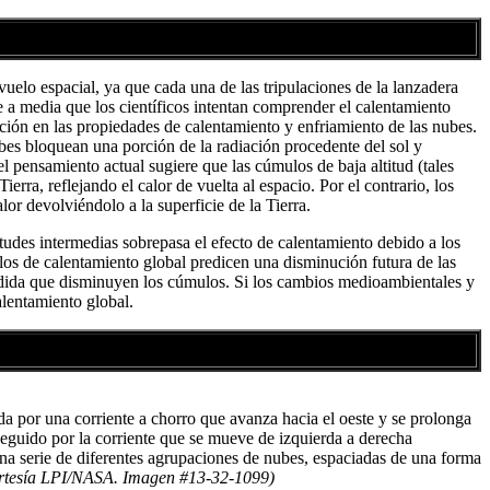
vuelo espacial, ya que cada una de las tripulaciones de la lanzadera
e a media que los científicos intentan comprender el calentamiento
nción en las propiedades de calentamiento y enfriamiento de las nubes.
es bloquean una porción de la radiación procedente del sol y
 el pensamiento actual sugiere que las cúmulos de baja altitud (tales
ierra, reflejando el calor de vuelta al espacio. Por el contrario, los
alor devolviéndolo a la superficie de la Tierra.
tudes intermedias sobrepasa el efecto de calentamiento debido a los
los de calentamiento global predicen una disminución futura de las
medida que disminuyen los cúmulos. Si los cambios medioambientales y
alentamiento global.
da por una corriente a chorro que avanza hacia el oeste y se prolonga
eguido por la corriente que se mueve de izquierda a derecha
na serie de diferentes agrupaciones de nubes, espaciadas de una forma
rtesía LPI/NASA. Imagen #13-32-1099)