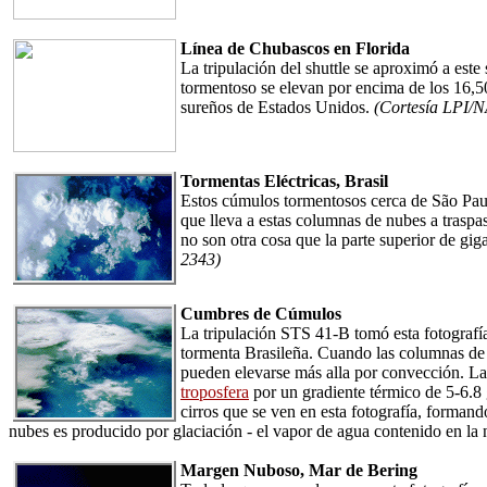
Línea de Chubascos en Florida
La tripulación del shuttle se aproximó a est
tormentoso se elevan por encima de los 16,50
sureños de Estados Unidos.
(Cortesía LPI/
Tormentas Eléctricas, Brasil
Estos cúmulos tormentosos cerca de São Paulo,
que lleva a estas columnas de nubes a traspa
no son otra cosa que la parte superior de gi
2343)
Cumbres de Cúmulos
La tripulación STS 41-B tomó esta fotografí
tormenta Brasileña. Cuando las columnas de 
pueden elevarse más alla por convección. La
troposfera
por un gradiente térmico de 5-6.8 
cirros que se ven en esta fotografía, formand
nubes es producido por glaciación - el vapor de agua contenido en la 
Margen Nuboso, Mar de Bering